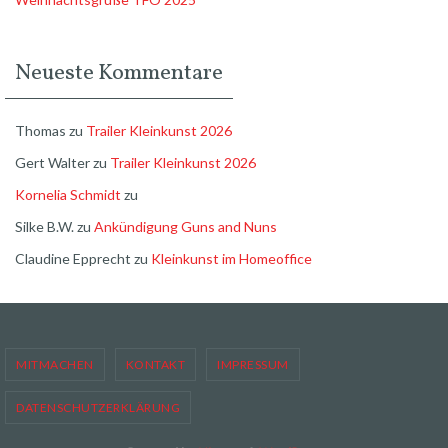
Neueste Kommentare
Thomas
zu
Trailer Kleinkunst 2026
Gert Walter
zu
Trailer Kleinkunst 2026
Kornelia Schmidt
zu
Silke B.W.
zu
Ankündigung Guns and Nuns
Claudine Epprecht
zu
Kleinkunst im Homeoffice
MITMACHEN
KONTAKT
IMPRESSUM
DATENSCHUTZERKLÄRUNG