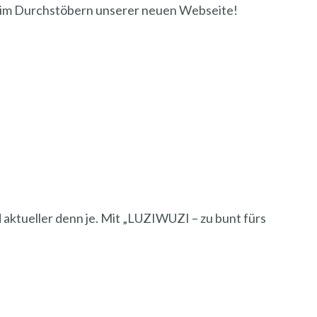
beim Durchstöbern unserer neuen Webseite!
d aktueller denn je. Mit „LUZIWUZI – zu bunt fürs