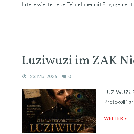
Interessierte neue Teilnehmer mit Engagement 
Luziwuzi im ZAK N
23. Mai 2026
0
LUZIWUZi: Ei
Protokoll“ b
WEITER