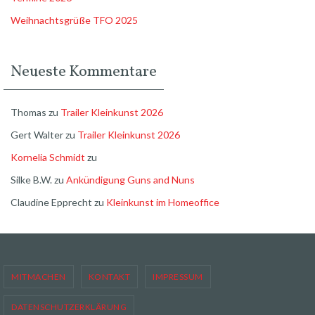
Weihnachtsgrüße TFO 2025
Neueste Kommentare
Thomas
zu
Trailer Kleinkunst 2026
Gert Walter
zu
Trailer Kleinkunst 2026
Kornelia Schmidt
zu
Silke B.W.
zu
Ankündigung Guns and Nuns
Claudine Epprecht
zu
Kleinkunst im Homeoffice
MITMACHEN
KONTAKT
IMPRESSUM
DATENSCHUTZERKLÄRUNG