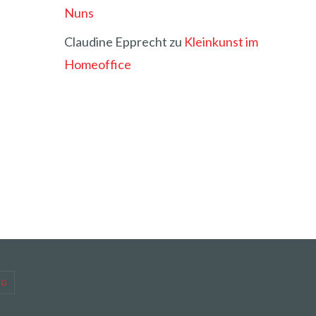
Nuns
Claudine Epprecht
zu
Kleinkunst im
Homeoffice
NG