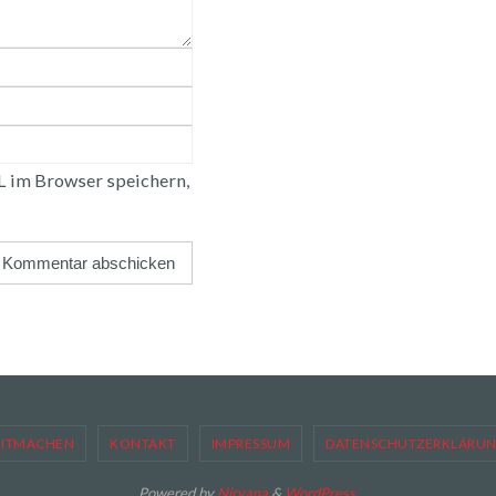
 im Browser speichern,
ITMACHEN
KONTAKT
IMPRESSUM
DATENSCHUTZERKLÄRU
Powered by
Nirvana
&
WordPress.