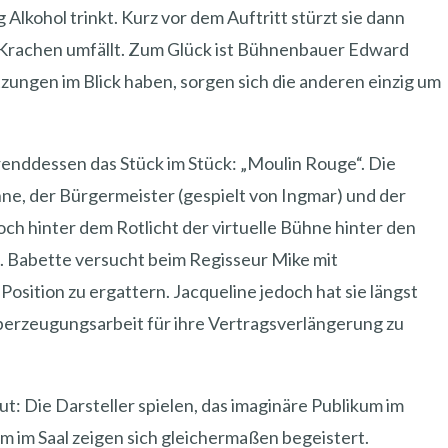
 Alkohol trinkt. Kurz vor dem Auftritt stürzt sie dann
m Krachen umfällt. Zum Glück ist Bühnenbauer Edward
tzungen im Blick haben, sorgen sich die anderen einzig um
renddessen das Stück im Stück: „Moulin Rouge“. Die
hne, der Bürgermeister (gespielt von Ingmar) und der
och hinter dem Rotlicht der virtuelle Bühne hinter den
t. Babette versucht beim Regisseur Mike mit
osition zu ergattern. Jacqueline jedoch hat sie längst
Überzeugungsarbeit für ihre Vertragsverlängerung zu
ut: Die Darsteller spielen, das imaginäre Publikum im
m im Saal zeigen sich gleichermaßen begeistert.