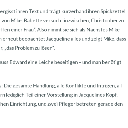
rgisst ihren Text und trägt kurzerhand ihren Spickzettel
n von Mike. Babette versucht inzwischen, Christopher zu
ffen einer Frau“. Also nimmt sie sich als Nächstes Mike
h erneut beobachtet Jacqueline alles und zeigt Mike, dass
ar, „das Problem zu lösen“.
d muss Edward eine Leiche beseitigen – und man benötigt
 Die gesamte Handlung, alle Konflikte und Intrigen, all
n lediglich Teil einer Vorstellung in Jacquelines Kopf.
ischen Einrichtung, und zwei Pfleger betreten gerade den