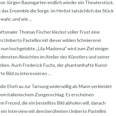
von Jürgen Baumgarten endlich wieder ein Theaterstück.
 das Ensemble die Sorge, im Herbst tatsächlich das Stück
 wahr, und wie …
ftsmaler Thomas Fischer kleckst voller Frust eine
Umberto Pastellini mit dieser wilden Schmiererei
e nun hochgelobte „Lila Madonna“ wird zum Ziel einiger
edensten Absichten im Atelier des Künstlers und seiner
 geben. Auch Frederick Fuchs, der phantomhafte Kunst-
te Bild zu interessieren …
 die Ehefrau zur Tarnung widerwillig als Mann verkleidet
stem italienischem Zungenschlag. Es erscheinen
 Freund, die ein bestelltes Bild abholen will, danach
ch ein Interview mit dem berühmten Umberto Pastellini