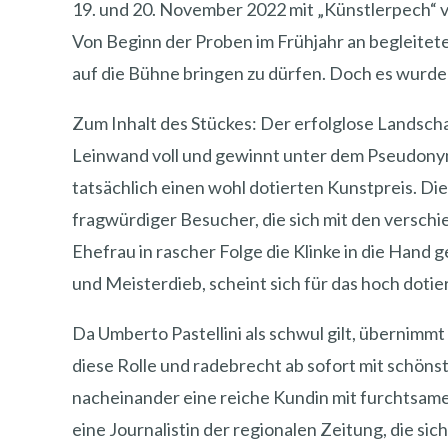
19. und 20. November 2022 mit „Künstlerpech“ 
Von Beginn der Proben im Frühjahr an begleitete
auf die Bühne bringen zu dürfen. Doch es wurde
Zum Inhalt des Stückes: Der erfolglose Landscha
Leinwand voll und gewinnt unter dem Pseudonym 
tatsächlich einen wohl dotierten Kunstpreis. Di
fragwürdiger Besucher, die sich mit den verschi
Ehefrau in rascher Folge die Klinke in die Hand
und Meisterdieb, scheint sich für das hoch dotier
Da Umberto Pastellini als schwul gilt, übernimmt
diese Rolle und radebrecht ab sofort mit schön
nacheinander eine reiche Kundin mit furchtsamem
eine Journalistin der regionalen Zeitung, die si